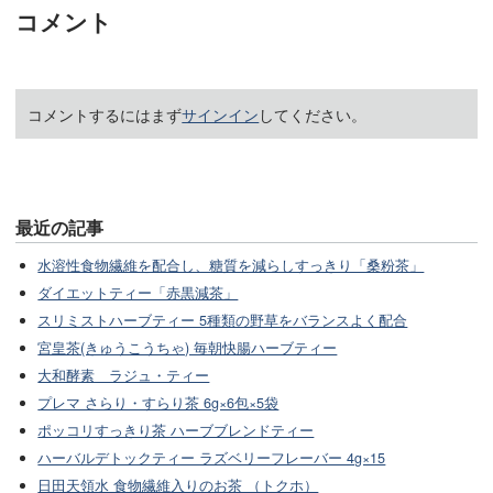
コメント
コメントするにはまず
サインイン
してください。
最近の記事
水溶性食物繊維を配合し、糖質を減らしすっきり「桑粉茶」
ダイエットティー「赤黒減茶」
スリミストハーブティー 5種類の野草をバランスよく配合
宮皇茶(きゅうこうちゃ) 毎朝快腸ハーブティー
大和酵素 ラジュ・ティー
プレマ さらり・すらり茶 6g×6包×5袋
ポッコリすっきり茶 ハーブブレンドティー
ハーバルデトックティー ラズベリーフレーバー 4g×15
日田天領水 食物繊維入りのお茶 （トクホ）