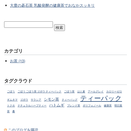
大豊の碁石茶 乳酸発酵の健康茶でおなかスッキリ
カテゴリ
お茶 (13)
タグクラウド
ごぼう
ごぼう ごぼう茶 ゴボウ ティーパック
ごぼう茶
はと麦
アールグレイ
カロリーゼロ
ティーパック
シモン茶
ギムネマ
ゴボウ
サラシア
ティーバッグ
ハトムギ
トクホ
ナチュラルハーブティー
ブレンド茶
ポリフェノール
健康茶
明日葉
茶
桑
このブログを購読