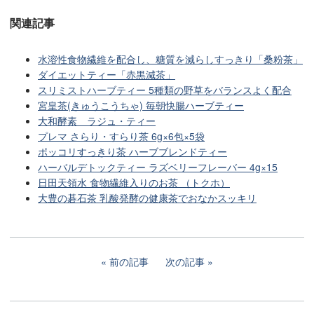
関連記事
水溶性食物繊維を配合し、糖質を減らしすっきり「桑粉茶」
ダイエットティー「赤黒減茶」
スリミストハーブティー 5種類の野草をバランスよく配合
宮皇茶(きゅうこうちゃ) 毎朝快腸ハーブティー
大和酵素 ラジュ・ティー
プレマ さらり・すらり茶 6g×6包×5袋
ポッコリすっきり茶 ハーブブレンドティー
ハーバルデトックティー ラズベリーフレーバー 4g×15
日田天領水 食物繊維入りのお茶 （トクホ）
大豊の碁石茶 乳酸発酵の健康茶でおなかスッキリ
前の記事
次の記事