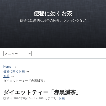
便秘に効くお茶
便秘に効果的なお茶の紹介、ランキングなど
Home
便秘に効くお茶
お茶
ダイエットティー「赤黒減茶」
ダイエットティー「赤黒減茶」
投稿日:
2020年8月 5日
by
108
カテゴリ:
お茶