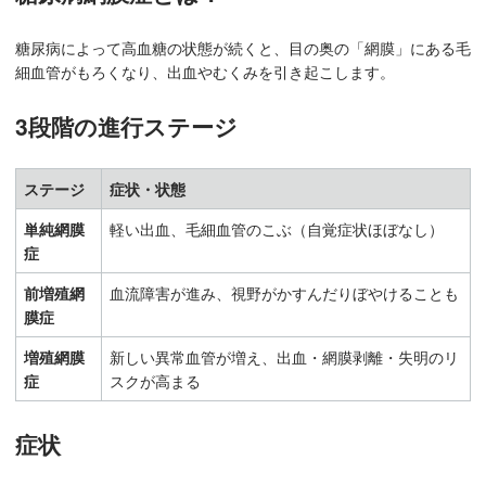
糖尿病によって高血糖の状態が続くと、目の奥の「網膜」にある毛
細血管がもろくなり、出血やむくみを引き起こします。
3段階の進行ステージ
ステージ
症状・状態
単純網膜
軽い出血、毛細血管のこぶ（自覚症状ほぼなし）
症
前増殖網
血流障害が進み、視野がかすんだりぼやけることも
膜症
増殖網膜
新しい異常血管が増え、出血・網膜剥離・失明のリ
症
スクが高まる
症状