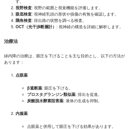
す。
視野検査
: 視野の範囲と視覚機能を評価します。
眼底検査
: 視神経乳頭の形状や損傷の有無を確認します。
隅角検査
: 排出路の状態を調べる検査。
OCT（光干渉断層計）
: 視神経の構造を詳細に解析します。
治療法
緑内障の治療は、眼圧を下げることを主な目的とし、以下の方法が
あります：
点眼薬
β遮断薬
: 眼圧を下げる。
プロスタグランジン類似薬
: 排出を促進。
炭酸脱水酵素阻害薬
: 液体の生成を抑制。
内服薬
点眼薬と併用して眼圧を下げる効果があります。