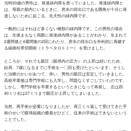
当時20歳の男性は、発達緑内障を患っていました。発達緑内障と
は、母親の胎内にいるときに、房水の排出口である隅角が十分に発
達しないために起こる、先天性の緑内障です。
一般的にはそれほど多くない種類の緑内障です。この男性の場合
は、生後まもなく両眼に発達緑内障があることがわかり、生まれて
2週間後と4週間後の2回にわたり、房水の排出口を外科的に再建す
る線維柱帯切開術（トラベタロトミー） を受けました。
ところが、それでも眼圧（眼球内の圧力） の上昇は続いたため、
結局、7歳になるまでに手術を一〇回も受けたといいます。そうし
た治療のかいがあつて、幸い、男性の眼圧は安定していきました。
高校卒業後は専門学校にも入学し、問題なくすごしていたのです。
しかし、専門学校を卒業するというときになって再発し、左は四
40ミリ右は27ミリまで眼圧が上昇してしまいました。
当然、再手術が必要になりましたが、再三くり返して受けてきた手
術のせいで眼球組織の癒着がひどく、従来の手術はできないという
ことでした。