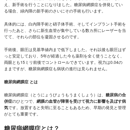
え、新手術を行うことになりlました。糖尿病網膜症を併発してい
る場合、緑内障の新手術のさいにその手術も行います。
具体的には、白内障手術と硝子体手術、そしてインプラント手術を
行ったあと、さらに新生血管が集中している数カ所にレーザーを当
てて、それらの部位を凝固させるのです。
手術後、眼圧は見基準値内まで低下しました。それ以後も眼圧はず
っと安定しており、5年が経過した今も薬剤を全く使うことなく、
両眼とも15ミリ前後でコントロールできています。視力は0.04の
ままですが、糖尿病網膜症も病状の進行は見られません。
糖尿病網膜症 とは
糖尿病網膜症（とうにょうびょうもうまくしょう）は、
糖尿病の合
併症
のひとつで、
網膜の血管が障害を受けて視力に影響を及ぼす病
気
です。放置すると失明に至ることもあるため、早期の発見と管理
がとても重要です。
糖尿病網膜症とは？