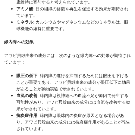
康維持に寄与すると考えられています。
アミノ酸
: 目の組織の修復や再生を促進する効果が期待され
ています。
ミネラル
: カルシウムやマグネシウムなどのミネラルは、眼
球機能の維持に重要です。
緑内障への効果
アワビ貝殻由来の成分には、次のような緑内障への効果が期待され
ています：
眼圧の低下
: 緑内障の進行を抑制するためには眼圧を下げる
ことが重要であり、アワビ貝殻由来の成分が眼圧低下に効果
があることが動物実験で示されています。
血流の改善
: 緑内障は視神経への血流不足が原因で発生する
可能性があり、アワビ貝殻由来の成分には血流を改善する効
果が示されています。
抗炎症作用
: 緑内障は眼球内の炎症が原因となる場合があ
り、アワビ貝殻由来の成分には抗炎症作用があることが報告
されています。