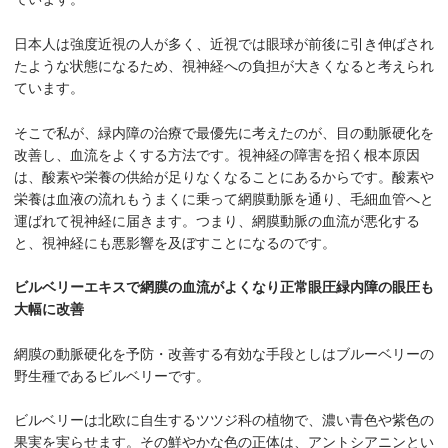
日本人は強度近視の人が多く、近視では眼球が前後に引き伸ばされ
たような状態になるため、視神経への負担が大きくなると考えられ
ています。
そこで私が、緑内障の治療で最優先に考えたのが、目の動脈硬化を
改善し、血流をよくする方法です。視神経の障害を招く根本原因
は、酸素や栄養の供給が足りなくなることにあるからです。酸素や
栄養は血液の流れもうまくに乗って網膜動脈を通り、毛細血管へと
運ばれて視神経に届きます。つまり、網膜動脈の血流が悪化する
と、視神経にも悪影響を及ぼすことになるのです。
ビルベリーエキスで網膜の血流がよくなり正常眼圧緑内障の眼圧も
大幅に改善
網膜の動脈硬化を予防・改善する有効な手段としはブルーベリーの
野生種であるビルベリーです。
ビルベリーは北欧に自生するツツジ科の植物で、濃い青色や紫色の
果実を実らせます。その鮮やかな色の正体は、アントシアニンとい