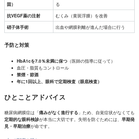
固）
る
抗VEGF薬の注射
むくみ（黄斑浮腫）を改善
硝子体手術
出血や網膜剥離が進んだ場合に行う
予防と対策
HbA1cを7.0％未満に保つ
（医師の指導に従って）
血圧・脂質もコントロール
禁煙・節酒
年に1回以上、眼科で定期検査（眼底検査）
ひとことアドバイス
糖尿病網膜症は「
痛みがなく進行する
」ため、自覚症状がなくても
定期的な眼科検診
が本当に大切です。失明を防ぐためには、
早期発
見・早期治療
が命です。