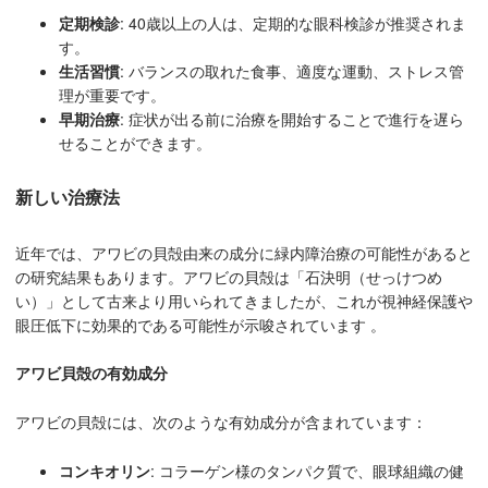
定期検診
: 40歳以上の人は、定期的な眼科検診が推奨されま
す。
生活習慣
: バランスの取れた食事、適度な運動、ストレス管
理が重要です。
早期治療
: 症状が出る前に治療を開始することで進行を遅ら
せることができます。
新しい治療法
近年では、アワビの貝殻由来の成分に緑内障治療の可能性があると
の研究結果もあります。アワビの貝殻は「石決明（せっけつめ
い）」として古来より用いられてきましたが、これが視神経保護や
眼圧低下に効果的である可能性が示唆されています 。
アワビ貝殻の有効成分
アワビの貝殻には、次のような有効成分が含まれています：
コンキオリン
: コラーゲン様のタンパク質で、眼球組織の健