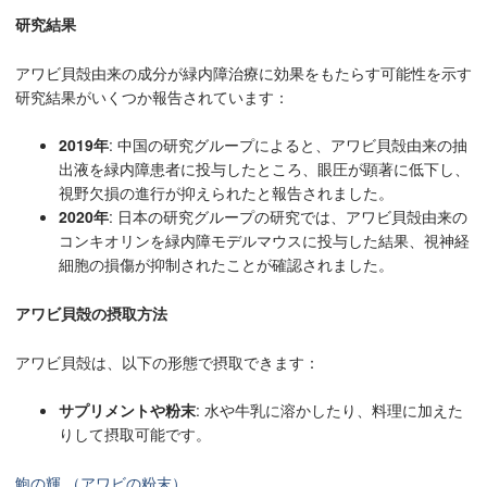
研究結果
アワビ貝殻由来の成分が緑内障治療に効果をもたらす可能性を示す
研究結果がいくつか報告されています：
2019年
: 中国の研究グループによると、アワビ貝殻由来の抽
出液を緑内障患者に投与したところ、眼圧が顕著に低下し、
視野欠損の進行が抑えられたと報告されました。
2020年
: 日本の研究グループの研究では、アワビ貝殻由来の
コンキオリンを緑内障モデルマウスに投与した結果、視神経
細胞の損傷が抑制されたことが確認されました。
アワビ貝殻の摂取方法
アワビ貝殻は、以下の形態で摂取できます：
サプリメントや粉末
: 水や牛乳に溶かしたり、料理に加えた
りして摂取可能です。
鮑の輝 （アワビの粉末）