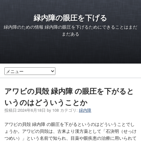
緑内障の眼圧を下げる
緑内障のための情報 緑内障の眼圧を下げるためにできることはまだ
まだある
アワビの貝殻 緑内障 の眼圧を下がると
いうのはどういうことか
投稿日:
2024年6月18日
by
108
カテゴリ:
緑内障
アワビの貝殻 緑内障 の眼圧を下がるというのはどういうことでし
ょうか。アワビの貝殻は、古来より漢方薬として「石決明（せっけ
つめい）」という名前で知られ、目薬や眼疾患の治療に用いられて