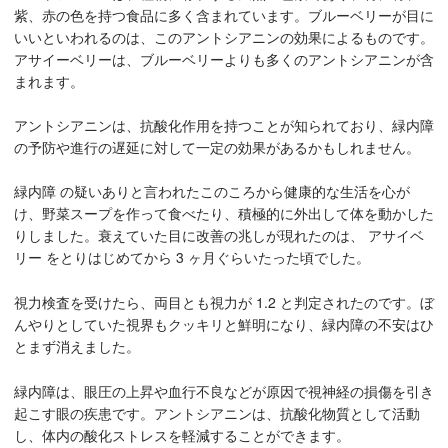
紫、赤の色を持つ食品に多く含まれています。ブルーベリーが目に
いいといわれるのは、このアントシアニンの効果によるものです。
アサイーベリーは、ブルーベリーよりも多くのアントシアニンが含
まれます。
アントシアニンは、抗酸化作用を持つことが知られており、緑内障
の予防や進行の遅延に対して一定の効果があるかもしれません。
緑内障 の疑いありと言われたこのころから健康的な生活を心が
け、野菜スープを作って食べたり、積極的に外出して体を動かした
りしました。衰えていた目に改善の兆しが現れたのは、 アサイベ
リー をとりはじめてから 3 ヶ月ぐらいたった頃でした。
視力検査を受けたら、両目とも視力が 1.2 と判定されたのです。ぼ
んやりとしていた視界もクッキリと鮮明になり、緑内障の不安はひ
とまず消えました。
緑内障は、眼圧の上昇や血行不良などが原因で視神経の損傷を引き
起こす眼の疾患です。アントシアニンは、抗酸化物質として活動
し、体内の酸化ストレスを軽減することができます。