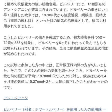
う極めて抗酸化カの強い植物色素。ビルベリーには、15種類もの
アントシアニンが豊富に含まれています。ビルベリーの働きにいち
早く注目した欧米では、1970年代から強度近視、網膜症、眼精疲
労（重度の疲れ目） といった目の病気の治療薬として、幅広く利
用されてきました。
こうしたビルベリーの働きを確認するため、視力障害を持つ52～
72歳の388を対象に、ビルベリーを6ヶ月にわたって飲んでもらう
試験も行われています。その結果、全員に網膜動脈の血流量の増加
が認められたのです。
この試験に参加した方の中には、正常眼圧緑内障の方が5人いまし
た。そこで、この5人の眼圧の変化を調べたところ、ビルベリーを
飲む前の眼圧が平均17.97mmHGだったのに対し、飲みはじめて4
ヶ月後の数値は15.27mmHGと、大幅に低下したことがわかったの
です。
アントシアニン
ビルベリー（別名：ホワートルベリー）を使用した人の使用感 一