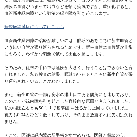
網膜の血管がつまって出血などを招く病気ですが、重症化すると、
血管新生緑内障という難治の緑内障を引き起こします。
糖尿病網膜症についてはこちら
血管新生緑内障の治療が難しいのは、眼球のあちこちに新生血管と
いう細い血管が張り巡らされるためです。新生血管は血管壁が非常
にもろく、わずかな刺激で破れて出血を起こします。
そのため、従来の手術では危険が大きく、行うことはできないと言
われました。私も検査の結果、眼球のいたるところに新生血管が張
り巡らされていることがわかりました。
また、新生血管の一部は房水の排出口である隅角にも達しており、
このことが緑内障を引き起こした直接的な原因と考えられました。
私の眼圧左右とも50ミリで基準値 をはるかに上回っていました。
視力も0.04とひどく低下しており、そのまま放置すれば失明は免れ
ません。
そこで、医師に緑内障の新手術をすすめられ、医師と相談のう、