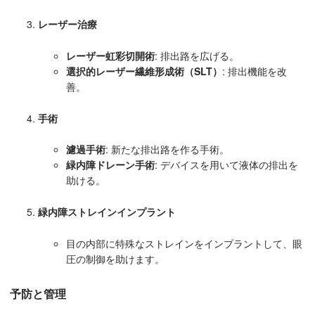
レーザー治療
レーザー虹彩切開術
: 排出路を広げる。
選択的レーザー繊維形成術（SLT）
: 排出機能を改
善。
手術
濾過手術
: 新たな排出路を作る手術。
緑内障ドレーン手術
: デバイスを用いて液体の排出を
助ける。
緑内障ストレインインプラント
目の内部に特殊なストレインをインプラントして、眼
圧の制御を助けます。
予防と管理