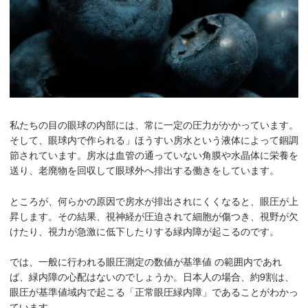
私たちの目の眼球の内部には、常に一定の圧力がかかっています。
そして、眼球内で作られる」ほうすい房水という液体によって錮調
節されています。房水は血管の通っていない角膜や水晶体に栄養を
送り、老廃物を回収して眼球外へ排出する働きをしています。
ところが、何らかの原因で房水が排出されにくくなると、眼圧が上
昇します。その結果、視神経が圧迫されて細胞が傷つき、視野が欠
けたり、視力が急激に低下したりする緑内障が起こるのです。
では、一般に行われる眼圧測定の数値が基準値 の範囲内であれ
ば、緑内障の心配はないのでしょうか。日本人の場合、約9割は、
眼圧が基準値域内で起こる「正常眼圧緑内障」であることがわかっ
ています。