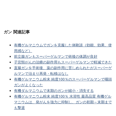
ガン 関連記事
有機ゲルマニウムでガンを克服した体験談（効能、効果、使
用感など）
前立腺ガンもスーパーゲルマンで術後の体調が良好
子宮頸がんの治療の副作用もスーパーゲルマンで軽減できた
直腸ガンを手術後、薬の副作用に苦しめられたがスーパーゲ
ルマンで治まり再発・転移はなし
有機ゲルマニウム粉末 純度100％のスーパーゲルマンで咽頭
ガンがよくなった
有機ダルマニウムで末期のガンが縮小・消失する
有機ゲルマニウム粉末 純度100％ 水溶性 最高品質 有機ゲル
マニウムは、発がんを強力に抑制し、ガンの初期～末期まで
も撃退