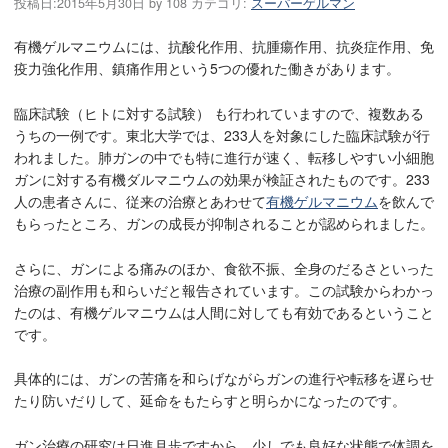
投稿日:
2015年5月30日
by
108
カテゴリ:
スーパーゲルマン
有機ゲルマニウムには、抗酸化作用、抗腫瘍作用、抗炎症作用、免
疫力強化作用、鎮痛作用という5つの優れた働きがあります。
臨床試験（ヒトに対する試験） も行われていますので、複数ある
うちの一例です。東北大学では、233人を対象にした臨床試験が行
われました。肺ガンの中でも特に進行が速く、転移しやすい小細胞
ガンに対する有機ダルマニウムの効果が検証されたものです。233
人の患者さんに、従来の治療とあわせて
有機ゲルマニウム
を飲んで
もらったところ、ガンの成長が抑制されることが認められました。
さらに、ガンによる痛みのほか、食欲不振、全身のだるさといった
治療の副作用も和らいだと報告されています。この試験からわかっ
たのは、有機ゲルマニウムは人間に対しても有効であるということ
です。
具体的には、ガンの苦痛を和らげながらガンの進行や転移を遅らせ
たり防いだりして、延命をもたらすと明らかになったのです。
ガン治療の研究は日進月歩ですから、少しでも良好な状態で体調を