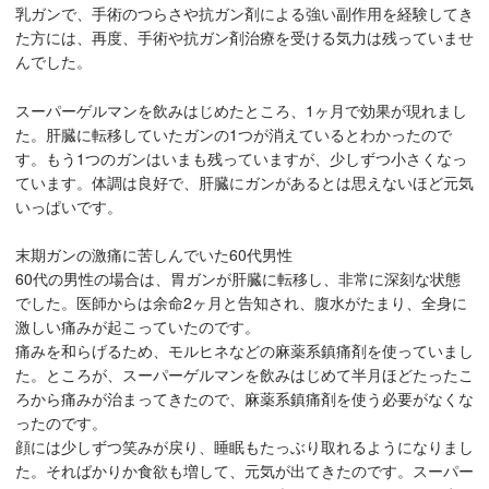
乳ガンで、手術のつらさや抗ガン剤による強い副作用を経験してき
た方には、再度、手術や抗ガン剤治療を受ける気力は残っていませ
んでした。
スーパーゲルマンを飲みはじめたところ、1ヶ月で効果が現れまし
た。肝臓に転移していたガンの1つが消えているとわかったので
す。もう1つのガンはいまも残っていますが、少しずつ小さくなっ
ています。体調は良好で、肝臓にガンがあるとは思えないほど元気
いっぱいです。
末期ガンの激痛に苦しんでいた60代男性
60代の男性の場合は、胃ガンが肝臓に転移し、非常に深刻な状態
でした。医師からは余命2ヶ月と告知され、腹水がたまり、全身に
激しい痛みが起こっていたのです。
痛みを和らげるため、モルヒネなどの麻薬系鎮痛剤を使っていまし
た。ところが、スーパーゲルマンを飲みはじめて半月ほどたったこ
ろから痛みが治まってきたので、麻薬系鎮痛剤を使う必要がなくな
ったのです。
顔には少しずつ笑みが戻り、睡眠もたっぶり取れるようになりまし
た。そればかりか食欲も増して、元気が出てきたのです。スーパー