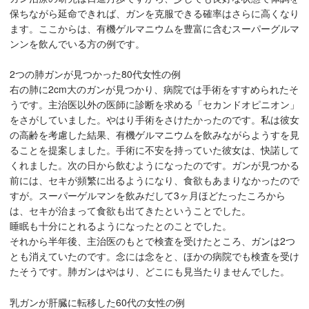
保ちながら延命できれば、ガンを克服できる確率はさらに高くなり
ます。ここからは、有機ゲルマニウムを豊富に含むスーパーグルマ
ンンを飲んでいる方の例です。
2つの肺ガンが見つかった80代女性の例
右の肺に2cm大のガンが見つかり、病院では手術をすすめられたそ
うです。主治医以外の医師に診断を求める「セカンドオピニオン」
をさがしていました。やはり手術をさけたかったのです。私は彼女
の高齢を考慮した結果、有機ゲルマニウムを飲みながらようすを見
ることを提案しました。手術に不安を持っていた彼女は、快諾して
くれました。次の日から飲むようになったのです。ガンが見つかる
前には、セキが頻繁に出るようになり、食欲もあまりなかったので
すが。スーパーゲルマンを飲みだして3ヶ月ほどたったころから
は、セキが治まって食欲も出てきたということでした。
睡眠も十分にとれるようになったとのことでした。
それから半年後、主治医のもとで検査を受けたところ、ガンは2つ
とも消えていたのです。念には念をと、ほかの病院でも検査を受け
たそうです。肺ガンはやはり、どこにも見当たりませんでした。
乳ガンが肝臓に転移した60代の女性の例