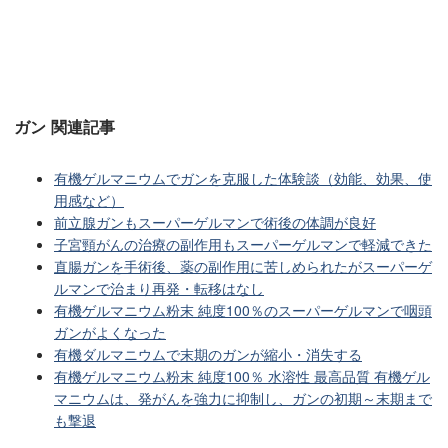
ガン 関連記事
有機ゲルマニウムでガンを克服した体験談（効能、効果、使
用感など）
前立腺ガンもスーパーゲルマンで術後の体調が良好
子宮頸がんの治療の副作用もスーパーゲルマンで軽減できた
直腸ガンを手術後、薬の副作用に苦しめられたがスーパーゲ
ルマンで治まり再発・転移はなし
有機ゲルマニウム粉末 純度100％のスーパーゲルマンで咽頭
ガンがよくなった
有機ダルマニウムで末期のガンが縮小・消失する
有機ゲルマニウム粉末 純度100％ 水溶性 最高品質 有機ゲル
マニウムは、発がんを強力に抑制し、ガンの初期～末期まで
も撃退