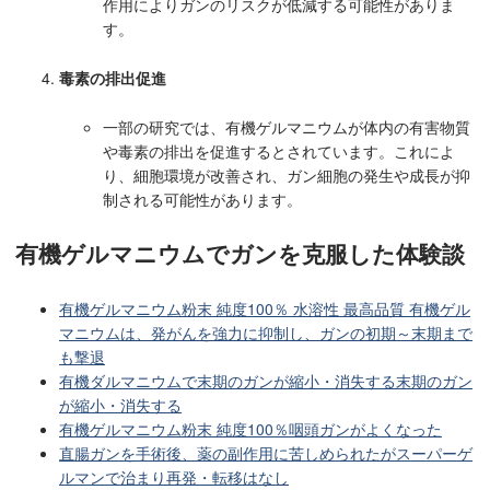
作用によりガンのリスクが低減する可能性がありま
す。
毒素の排出促進
一部の研究では、有機ゲルマニウムが体内の有害物質
や毒素の排出を促進するとされています。これによ
り、細胞環境が改善され、ガン細胞の発生や成長が抑
制される可能性があります。
有機ゲルマニウムでガンを克服した体験談
有機ゲルマニウム粉末 純度100％ 水溶性 最高品質 有機ゲル
マニウムは、発がんを強力に抑制し、ガンの初期～末期まで
も撃退
有機ダルマニウムで末期のガンが縮小・消失する末期のガン
が縮小・消失する
有機ゲルマニウム粉末 純度100％咽頭ガンがよくなった
直腸ガンを手術後、薬の副作用に苦しめられたがスーパーゲ
ルマンで治まり再発・転移はなし